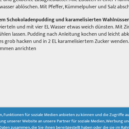
wasser ablöschen. Mit Pfeffer, Kümmelpulver und Salz abs
em Schokoladenpudding und karamelisierten Wahlnüssen 
 vierteln und mit vier EL Wasser etwas weich dünsten. Mit Zi
hlen lassen. Pudding nach Anleitung kochen und leicht abk
es grob hacken und in 2 EL karamelisiertem Zucker wenden
sammen anrichten
, Funktionen für soziale Medien anbieten zu können und die Zugriffe a
ng unserer Website an unsere Partner für soziale Medien, Werbung un
aten zusammen, die Sie ihnen bereitgestellt haben oder die sie im Ra