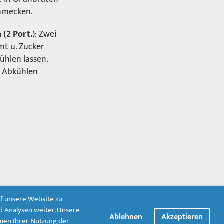
chmecken.
(2 Port.
): Zwei
mt u. Zucker
ühlen lassen.
. Abkühlen
uf unsere Website zu
d Analysen weiter. Unsere
Ablehnen
Akzeptieren
hmen Ihrer Nutzung der