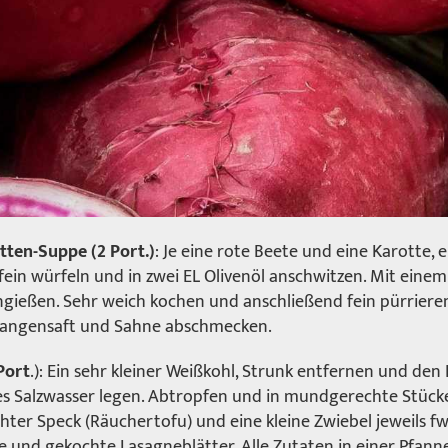
tten-Suppe (2 Port.)
: Je eine rote Beete und eine Karotte, e
 fein würfeln und in zwei EL Olivenöl anschwitzen. Mit einem
ießen. Sehr weich kochen und anschließend fein pürrieren.
Orangensaft und Sahne abschmecken.
Port
.): Ein sehr kleiner Weißkohl, Strunk entfernen und den 
es Salzwasser legen. Abtropfen und in mundgerechte Stücke
ter Speck (Räuchertofu) und eine kleine Zwiebel jeweils fw
und gekochte Lasagneblätter. Alle Zutaten in einer Pfanne